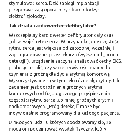
stymulować serca. Dziś zabiegi implantacji
przeprowadzają operatorzy - kardiolodzy-
elektrofizjolodzy.
Jak działa kardiowerter-defibrylator?
Wszczepialny kardiowerter defibrylator cały czas
„obserwuje” rytm serca. W przypadku, gdy częstość
rytmu serca jest większa od założonej wcześniej i
zaprogramowanej przez lekarza (wyższa od „progu
detekcji”), urządzenie zaczyna analizować cechy EKG,
próbując ustalić, czy w rzeczywistości mamy do
czynienia z groźną dla życia arytmią komorową.
Wykorzystywane są w tym celu różne algorytmy. Ich
zadaniem jest odróżnienie groźnych arytmii
komorowych od fizjologicznego przyśpieszenia
częstości rytmu serca lub mniej groźnych arytmii
nadkomorowych. „Próg detekcji” może być
indywidualnie programowany dla każdego pacjenta.
U młodych ludzi, u których spodziewamy się, że
mogą oni podejmować wysiłek fizyczny, który