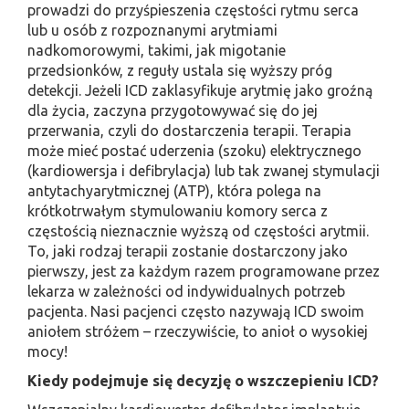
prowadzi do przyśpieszenia częstości rytmu serca
lub u osób z rozpoznanymi arytmiami
nadkomorowymi, takimi, jak migotanie
przedsionków, z reguły ustala się wyższy próg
detekcji. Jeżeli ICD zaklasyfikuje arytmię jako groźną
dla życia, zaczyna przygotowywać się do jej
przerwania, czyli do dostarczenia terapii. Terapia
może mieć postać uderzenia (szoku) elektrycznego
(kardiowersja i defibrylacja) lub tak zwanej stymulacji
antytachyarytmicznej (ATP), która polega na
krótkotrwałym stymulowaniu komory serca z
częstością nieznacznie wyższą od częstości arytmii.
To, jaki rodzaj terapii zostanie dostarczony jako
pierwszy, jest za każdym razem programowane przez
lekarza w zależności od indywidualnych potrzeb
pacjenta. Nasi pacjenci często nazywają ICD swoim
aniołem stróżem – rzeczywiście, to anioł o wysokiej
mocy!
Kiedy podejmuje się decyzję o wszczepieniu ICD?