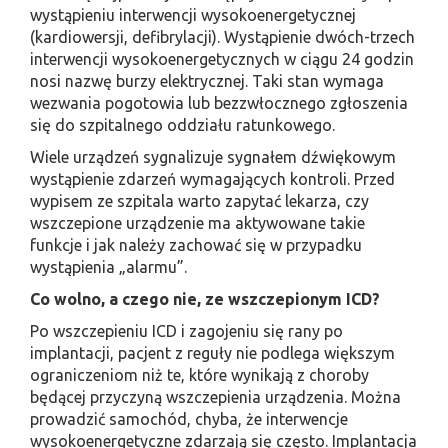
wystąpieniu interwencji wysokoenergetycznej
(kardiowersji, defibrylacji). Wystąpienie dwóch-trzech
interwencji wysokoenergetycznych w ciągu 24 godzin
nosi nazwę burzy elektrycznej. Taki stan wymaga
wezwania pogotowia lub bezzwłocznego zgłoszenia
się do szpitalnego oddziału ratunkowego.
Wiele urządzeń sygnalizuje sygnałem dźwiękowym
wystąpienie zdarzeń wymagających kontroli. Przed
wypisem ze szpitala warto zapytać lekarza, czy
wszczepione urządzenie ma aktywowane takie
funkcje i jak należy zachować się w przypadku
wystąpienia „alarmu”.
Co wolno, a czego nie, ze wszczepionym ICD?
Po wszczepieniu ICD i zagojeniu się rany po
implantacji, pacjent z reguły nie podlega większym
ograniczeniom niż te, które wynikają z choroby
będącej przyczyną wszczepienia urządzenia. Można
prowadzić samochód, chyba, że interwencje
wysokoenergetyczne zdarzają się często. Implantacja