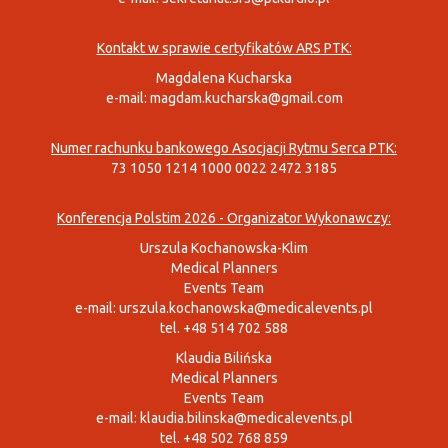
Kontakt w sprawie certyfikatów ARS PTK:
Magdalena Kucharska
e-mail:
magdam.kucharska@gmail.com
Numer rachunku bankowego Asocjacji Rytmu Serca PTK:
73 1050 1214 1000 0022 2472 3185
Konferencja Polstim 2026 - Organizator Wykonawczy:
Urszula Kochanowska-Klim
Medical Planners
Events Team
e-mail:
urszula.kochanowska@medicalevents.pl
tel. +48 514 702 588
Klaudia Bilińska
Medical Planners
Events Team
e-mail:
klaudia.bilinska@medicalevents.pl
tel. +48 502 768 859