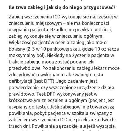
Ile trwa zabieg i jak się do niego przygotować?
Zabieg wszczepienia ICD wykonuje się najczęściej w
znieczuleniu miejscowym – nie ma konieczności
usypiania pacjenta. Rzadko, na przykład u dzieci,
zabieg wykonuje się w znieczuleniu ogólnym.
Większość pacjentów ocenia zabieg jako mało
bolesny (2-3 w 10 punktowej skali, gdzie 10 oznacza
maksymalny ból). Niekiedy na życzenie pacjenta w
trakcie zabiegu mogą zostać podane leki
przeciwbólowe. Po zakończeniu zabiegu lekarz może
zdecydować o wykonaniu tak zwanego testu
defibrylacji (test DFT). Jego zadaniem jest
potwierdzenie, czy wszczepione urządzenie działa
prawidłowo. Test DFT wykonywany jest w
krótkotrwałym znieczuleniu ogólnym (pacjent jest
usypiany do testu). Jeśli zabiegowi nie towarzyszą
powikłania, pobyt pacjenta w szpitalu związany z
zabiegiem wszczepienia ICD nie przekracza dwóch-
trzech dni. Powikłania są rzadkie, ale jeśli wystąpią,