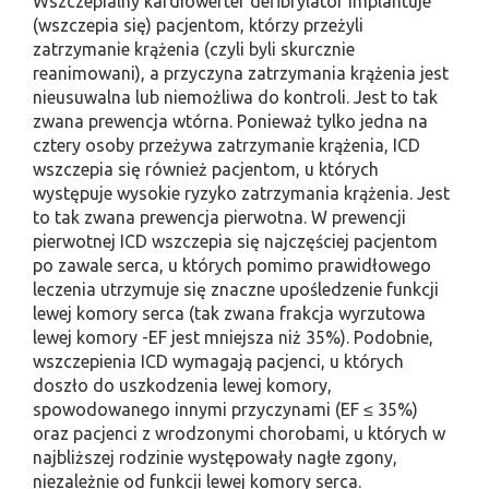
Wszczepialny kardiowerter defibrylator implantuje
(wszczepia się) pacjentom, którzy przeżyli
zatrzymanie krążenia (czyli byli skurcznie
reanimowani), a przyczyna zatrzymania krążenia jest
nieusuwalna lub niemożliwa do kontroli. Jest to tak
zwana prewencja wtórna. Ponieważ tylko jedna na
cztery osoby przeżywa zatrzymanie krążenia, ICD
wszczepia się również pacjentom, u których
występuje wysokie ryzyko zatrzymania krążenia. Jest
to tak zwana prewencja pierwotna. W prewencji
pierwotnej ICD wszczepia się najczęściej pacjentom
po zawale serca, u których pomimo prawidłowego
leczenia utrzymuje się znaczne upośledzenie funkcji
lewej komory serca (tak zwana frakcja wyrzutowa
lewej komory -EF jest mniejsza niż 35%). Podobnie,
wszczepienia ICD wymagają pacjenci, u których
doszło do uszkodzenia lewej komory,
spowodowanego innymi przyczynami (EF ≤ 35%)
oraz pacjenci z wrodzonymi chorobami, u których w
najbliższej rodzinie występowały nagłe zgony,
niezależnie od funkcji lewej komory serca.