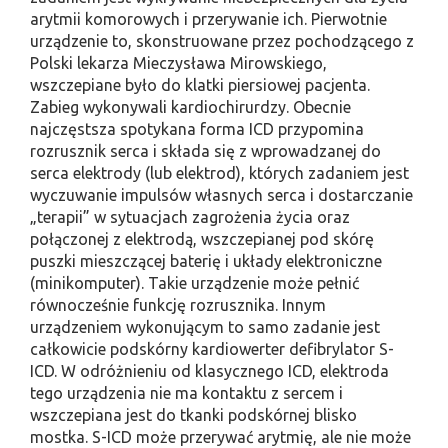
arytmii komorowych i przerywanie ich. Pierwotnie
urządzenie to, skonstruowane przez pochodzącego z
Polski lekarza Mieczysława Mirowskiego,
wszczepiane było do klatki piersiowej pacjenta.
Zabieg wykonywali kardiochirurdzy. Obecnie
najczęstsza spotykana forma ICD przypomina
rozrusznik serca i składa się z wprowadzanej do
serca elektrody (lub elektrod), których zadaniem jest
wyczuwanie impulsów własnych serca i dostarczanie
„terapii” w sytuacjach zagrożenia życia oraz
połączonej z elektrodą, wszczepianej pod skórę
puszki mieszczącej baterię i układy elektroniczne
(minikomputer). Takie urządzenie może pełnić
równocześnie funkcję rozrusznika. Innym
urządzeniem wykonującym to samo zadanie jest
całkowicie podskórny kardiowerter defibrylator S-
ICD. W odróżnieniu od klasycznego ICD, elektroda
tego urządzenia nie ma kontaktu z sercem i
wszczepiana jest do tkanki podskórnej blisko
mostka. S-ICD może przerywać arytmię, ale nie może