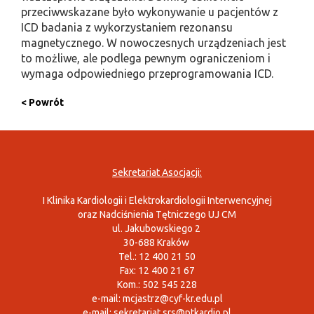
przeciwwskazane było wykonywanie u pacjentów z
ICD badania z wykorzystaniem rezonansu
magnetycznego. W nowoczesnych urządzeniach jest
to możliwe, ale podlega pewnym ograniczeniom i
wymaga odpowiedniego przeprogramowania ICD.
< Powrót
Sekretariat Asocjacji:
I Klinika Kardiologii i Elektrokardiologii Interwencyjnej
oraz Nadciśnienia Tętniczego UJ CM
ul. Jakubowskiego 2
30-688 Kraków
Tel.: 12 400 21 50
Fax: 12 400 21 67
Kom.: 502 545 228
e-mail:
mcjastrz@cyf-kr.edu.pl
e-mail:
sekretariat.srs@ptkardio.pl