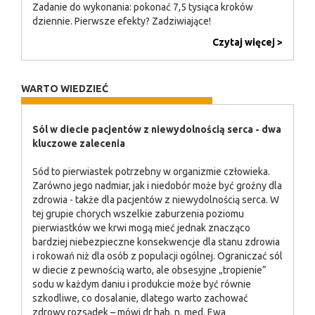
Zadanie do wykonania: pokonać 7,5 tysiąca kroków
dziennie. Pierwsze efekty? Zadziwiające!
Czytaj więcej >
WARTO WIEDZIEĆ
Sól w diecie pacjentów z niewydolnością serca - dwa
kluczowe zalecenia
Sód to pierwiastek potrzebny w organizmie człowieka.
Zarówno jego nadmiar, jak i niedobór może być groźny dla
zdrowia - także dla pacjentów z niewydolnością serca. W
tej grupie chorych wszelkie zaburzenia poziomu
pierwiastków we krwi mogą mieć jednak znacząco
bardziej niebezpieczne konsekwencje dla stanu zdrowia
i rokowań niż dla osób z populacji ogólnej. Ograniczać sól
w diecie z pewnością warto, ale obsesyjne „tropienie”
sodu w każdym daniu i produkcie może być równie
szkodliwe, co dosalanie, dlatego warto zachować
zdrowy rozsądek – mówi dr hab. n. med. Ewa