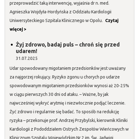
przeprowadzić taką interwencję, wyjaśnia dr n. med.
Agnieszka Wojdyła-Hordyńska z Oddziału Kardiologii
Uniwersyteckiego Szpitala Klinicznego w Opolu.
Czytaj
więcej >
Żyj zdrowo, badaj puls – chroń się przed
udarem!
31.07.2025
Udar spowodowany migotaniem przedsionków jest uważany
za najgorzej rokujący. Ryzyko zgonu u chorych po udarze
spowodowanym migotaniem przedsionków wynosi aż 20-25%
w ciągu pierwszych 30 dni od ataku. – Ważne, by jak
najwcześniej wykryć arytmię i niezwłocznie podjąć leczenie.
Żyć zdrowo i regularnie się badać. To sposób na redukcję
ryzyka – przekonuje prof. Andrzej Przybylski, kierownik Kliniki
Kardiologii z Pododdziałem Ostrych Zespołów Wieńcowych w
Klinicznym Szpitalu Wojewódzkim Nr 2 im. Św. Jadwigi