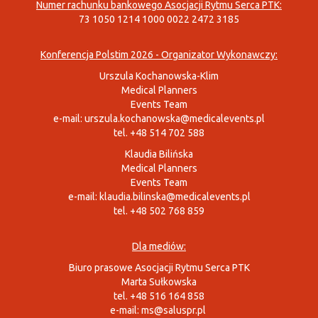
Numer rachunku bankowego Asocjacji Rytmu Serca PTK:
73 1050 1214 1000 0022 2472 3185
Konferencja Polstim 2026 - Organizator Wykonawczy:
Urszula Kochanowska-Klim
Medical Planners
Events Team
e-mail:
urszula.kochanowska@medicalevents.pl
tel. +48 514 702 588
Klaudia Bilińska
Medical Planners
Events Team
e-mail:
klaudia.bilinska@medicalevents.pl
tel. +48 502 768 859
Dla mediów:
Biuro prasowe Asocjacji Rytmu Serca PTK
Marta Sułkowska
tel. +48 516 164 858
e-mail:
ms@saluspr.pl