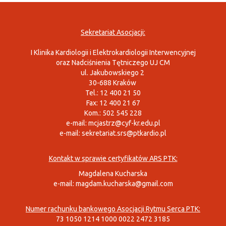
Sekretariat Asocjacji:
I Klinika Kardiologii i Elektrokardiologii Interwencyjnej
oraz Nadciśnienia Tętniczego UJ CM
ul. Jakubowskiego 2
30-688 Kraków
Tel.: 12 400 21 50
Fax: 12 400 21 67
Kom.: 502 545 228
e-mail:
mcjastrz@cyf-kr.edu.pl
e-mail:
sekretariat.srs@ptkardio.pl
Kontakt w sprawie certyfikatów ARS PTK:
Magdalena Kucharska
e-mail:
magdam.kucharska@gmail.com
Numer rachunku bankowego Asocjacji Rytmu Serca PTK:
73 1050 1214 1000 0022 2472 3185