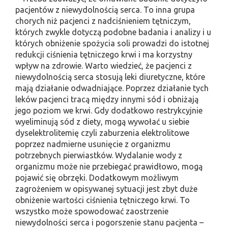
pacjentów z niewydolnością serca. To inna grupa
chorych niż pacjenci z nadciśnieniem tętniczym,
których zwykle dotyczą podobne badania i analizy i u
których obniżenie spożycia soli prowadzi do istotnej
redukcji ciśnienia tętniczego krwi i ma korzystny
wpływ na zdrowie. Warto wiedzieć, że pacjenci z
niewydolnością serca stosują leki diuretyczne, które
mają działanie odwadniające. Poprzez działanie tych
leków pacjenci tracą między innymi sód i obniżają
jego poziom we krwi. Gdy dodatkowo restrykcyjnie
wyeliminują sód z diety, mogą wywołać u siebie
dyselektrolitemię czyli zaburzenia elektrolitowe
poprzez nadmierne usunięcie z organizmu
potrzebnych pierwiastków. Wydalanie wody z
organizmu może nie przebiegać prawidłowo, mogą
pojawić się obrzęki. Dodatkowym możliwym
zagrożeniem w opisywanej sytuacji jest zbyt duże
obniżenie wartości ciśnienia tętniczego krwi. To
wszystko może spowodować zaostrzenie
niewydolności serca i pogorszenie stanu pacjenta –