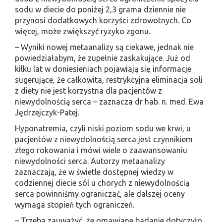
sodu w diecie do poniżej 2,3 grama dziennie nie
przynosi dodatkowych korzyści zdrowotnych. Co
więcej, może zwiększyć ryzyko zgonu.
– Wyniki nowej metaanalizy są ciekawe, jednak nie
powiedziałabym, że zupełnie zaskakujące. Już od
kilku lat w doniesieniach pojawiają się informacje
sugerujące, że całkowita, restrykcyjna eliminacja soli
z diety nie jest korzystna dla pacjentów z
niewydolnością serca – zaznacza dr hab. n. med. Ewa
Jędrzejczyk-Patej.
Hyponatremia, czyli niski poziom sodu we krwi, u
pacjentów z niewydolnością serca jest czynnikiem
złego rokowania i mówi wiele o zaawansowaniu
niewydolności serca. Autorzy metaanalizy
zaznaczają, że w świetle dostępnej wiedzy w
codziennej diecie sól u chorych z niewydolnością
serca powinniśmy ograniczać, ale dalszej oceny
wymaga stopień tych ograniczeń.
– Trzeba zauważyć, że omawiane badanie dotyczyło