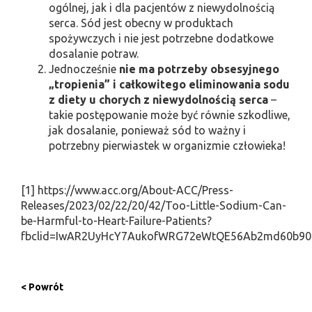
ogólnej, jak i dla pacjentów z niewydolnością
serca. Sód jest obecny w produktach
spożywczych i nie jest potrzebne dodatkowe
dosalanie potraw.
Jednocześnie
nie ma potrzeby obsesyjnego
„tropienia” i całkowitego eliminowania sodu
z diety
u chorych z niewydolnością serca
–
takie postępowanie może być równie szkodliwe,
jak dosalanie, ponieważ sód to ważny i
potrzebny pierwiastek w organizmie człowieka!
[1] https://www.acc.org/About-ACC/Press-
Releases/2023/02/22/20/42/Too-Little-Sodium-Can-
be-Harmful-to-Heart-Failure-Patients?
fbclid=IwAR2UyHcY7AukofWRG72eWtQE56Ab2md60b90
< Powrót