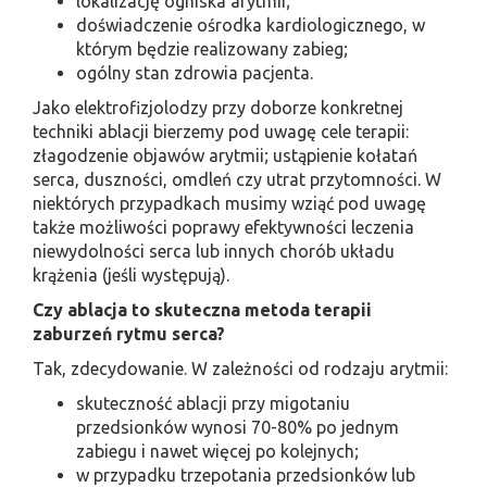
lokalizację ogniska arytmii;
doświadczenie ośrodka kardiologicznego, w
którym będzie realizowany zabieg;
ogólny stan zdrowia pacjenta.
Jako elektrofizjolodzy przy doborze konkretnej
techniki ablacji bierzemy pod uwagę cele terapii:
złagodzenie objawów arytmii; ustąpienie kołatań
serca, duszności, omdleń czy utrat przytomności. W
niektórych przypadkach musimy wziąć pod uwagę
także możliwości poprawy efektywności leczenia
niewydolności serca lub innych chorób układu
krążenia (jeśli występują).
Czy ablacja to skuteczna metoda terapii
zaburzeń rytmu serca?
Tak, zdecydowanie. W zależności od rodzaju arytmii:
skuteczność ablacji przy migotaniu
przedsionków wynosi 70-80% po jednym
zabiegu i nawet więcej po kolejnych;
w przypadku trzepotania przedsionków lub