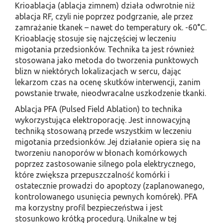
Krioablacja (ablacja zimnem) działa odwrotnie niż
ablacja RF, czyli nie poprzez podgrzanie, ale przez
zamrażanie tkanek – nawet do temperatury ok. -60°C.
Krioablację stosuje się najczęściej w leczeniu
migotania przedsionków. Technika ta jest również
stosowana jako metoda do tworzenia punktowych
blizn w niektórych lokalizacjach w sercu, dając
lekarzom czas na ocenę skutków interwencji, zanim
powstanie trwałe, nieodwracalne uszkodzenie tkanki.
Ablacja PFA (Pulsed Field Ablation) to technika
wykorzystująca elektroporację. Jest innowacyjną
techniką stosowaną przede wszystkim w leczeniu
migotania przedsionków. Jej działanie opiera się na
tworzeniu nanoporów w błonach komórkowych
poprzez zastosowanie silnego pola elektrycznego,
które zwiększa przepuszczalność komórki i
ostatecznie prowadzi do apoptozy (zaplanowanego,
kontrolowanego usunięcia pewnych komórek). PFA
ma korzystny profil bezpieczeństwa i jest
stosunkowo krótką procedurą. Unikalne w tej