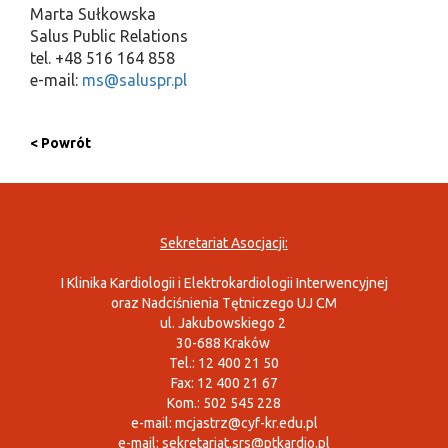
Marta Sułkowska
Salus Public Relations
tel. +48 516 164 858
e-mail:
ms@saluspr.pl
< Powrót
Sekretariat Asocjacji:
I Klinika Kardiologii i Elektrokardiologii Interwencyjnej
oraz Nadciśnienia Tętniczego UJ CM
ul. Jakubowskiego 2
30-688 Kraków
Tel.: 12 400 21 50
Fax: 12 400 21 67
Kom.: 502 545 228
e-mail:
mcjastrz@cyf-kr.edu.pl
e-mail:
sekretariat.srs@ptkardio.pl