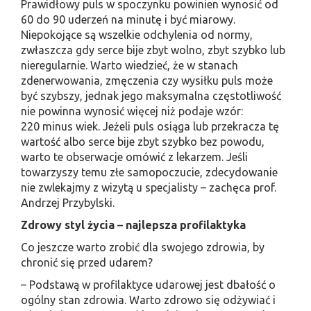
Prawidłowy puls w spoczynku powinien wynosić od
60 do 90 uderzeń na minutę i być miarowy.
Niepokojące są wszelkie odchylenia od normy,
zwłaszcza gdy serce bije zbyt wolno, zbyt szybko lub
nieregularnie. Warto wiedzieć, że w stanach
zdenerwowania, zmęczenia czy wysiłku puls może
być szybszy, jednak jego maksymalna częstotliwość
nie powinna wynosić więcej niż podaje wzór:
220 minus wiek. Jeżeli puls osiąga lub przekracza tę
wartość albo serce bije zbyt szybko bez powodu,
warto te obserwacje omówić z lekarzem. Jeśli
towarzyszy temu złe samopoczucie, zdecydowanie
nie zwlekajmy z wizytą u specjalisty – zachęca prof.
Andrzej Przybylski.
Zdrowy styl życia – najlepsza profilaktyka
Co jeszcze warto zrobić dla swojego zdrowia, by
chronić się przed udarem?
– Podstawą w profilaktyce udarowej jest dbałość o
ogólny stan zdrowia. Warto zdrowo się odżywiać i