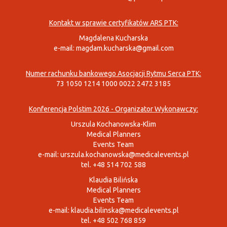
Kontakt w sprawie certyfikatów ARS PTK:
Magdalena Kucharska
e-mail:
magdam.kucharska@gmail.com
Numer rachunku bankowego Asocjacji Rytmu Serca PTK:
73 1050 1214 1000 0022 2472 3185
Konferencja Polstim 2026 - Organizator Wykonawczy:
Urszula Kochanowska-Klim
Medical Planners
Events Team
e-mail:
urszula.kochanowska@medicalevents.pl
tel. +48 514 702 588
Klaudia Bilińska
Medical Planners
Events Team
e-mail:
klaudia.bilinska@medicalevents.pl
tel. +48 502 768 859