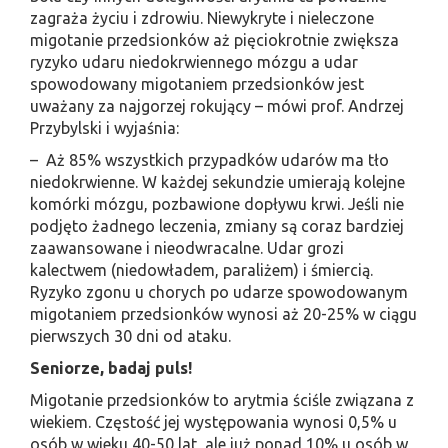
zagraża życiu i zdrowiu. Niewykryte i nieleczone
migotanie przedsionków aż pięciokrotnie zwiększa
ryzyko udaru niedokrwiennego mózgu a udar
spowodowany migotaniem przedsionków jest
uważany za najgorzej rokujący – mówi prof. Andrzej
Przybylski i wyjaśnia:
– Aż 85% wszystkich przypadków udarów ma tło
niedokrwienne. W każdej sekundzie umierają kolejne
komórki mózgu, pozbawione dopływu krwi. Jeśli nie
podjęto żadnego leczenia, zmiany są coraz bardziej
zaawansowane i nieodwracalne. Udar grozi
kalectwem (niedowładem, paraliżem) i śmiercią.
Ryzyko zgonu u chorych po udarze spowodowanym
migotaniem przedsionków wynosi aż 20-25% w ciągu
pierwszych 30 dni od ataku.
Seniorze, badaj puls!
Migotanie przedsionków to arytmia ściśle związana z
wiekiem. Częstość jej występowania wynosi 0,5% u
osób w wieku 40-50 lat, ale już ponad 10% u osób w