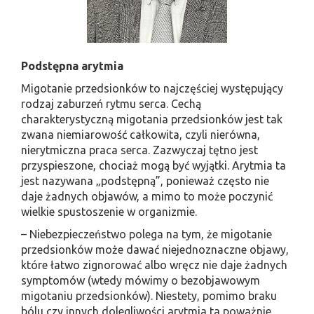
Podstępna arytmia
Migotanie przedsionków to najczęściej występujący
rodzaj zaburzeń rytmu serca. Cechą
charakterystyczną migotania przedsionków jest tak
zwana niemiarowość całkowita, czyli nierówna,
nierytmiczna praca serca. Zazwyczaj tętno jest
przyspieszone, chociaż mogą być wyjątki. Arytmia ta
jest nazywana „podstępną”, ponieważ często nie
daje żadnych objawów, a mimo to może poczynić
wielkie spustoszenie w organizmie.
– Niebezpieczeństwo polega na tym, że migotanie
przedsionków może dawać niejednoznaczne objawy,
które łatwo zignorować albo wręcz nie daje żadnych
symptomów (wtedy mówimy o bezobjawowym
migotaniu przedsionków). Niestety, pomimo braku
bólu czy innych dolegliwości arytmia ta poważnie