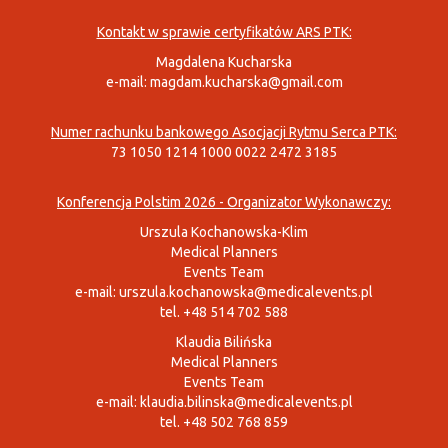
Kontakt w sprawie certyfikatów ARS PTK:
Magdalena Kucharska
e-mail:
magdam.kucharska@gmail.com
Numer rachunku bankowego Asocjacji Rytmu Serca PTK:
73 1050 1214 1000 0022 2472 3185
Konferencja Polstim 2026 - Organizator Wykonawczy:
Urszula Kochanowska-Klim
Medical Planners
Events Team
e-mail:
urszula.kochanowska@medicalevents.pl
tel. +48 514 702 588
Klaudia Bilińska
Medical Planners
Events Team
e-mail:
klaudia.bilinska@medicalevents.pl
tel. +48 502 768 859