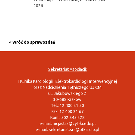
2026
< Wróć do sprawozdań
Sekretariat Asocjacji:
I Klinika Kardiologii i Elektrokardiologii Interwencyjnej
oraz Nadciśnienia Tętniczego UJ CM
ul. Jakubowskiego 2
30-688 Kraków
Tel.: 12 400 21 50
Fax: 12 400 21 67
Kom.: 502 545 228
e-mail:
mcjastrz@cyf-kr.edu.pl
e-mail:
sekretariat.srs@ptkardio.pl