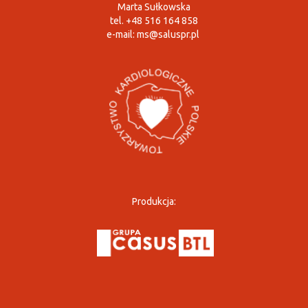
Marta Sułkowska
tel. +48 516 164 858
e-mail:
ms@saluspr.pl
Produkcja: