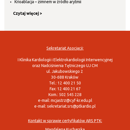
Krioablacja – zimnem w źródło arytmii
Czytaj więcej >
Sekretariat Asocjacji:
I Klinika Kardiologii i Elektrokardiologii Interwencyjnej
oraz Nadciśnienia Tętniczego UJ CM
ul. Jakubowskiego 2
30-688 Kraków
Tel.: 12 400 21 50
Fax: 12 400 21 67
Kom.: 502 545 228
e-mail:
mcjastrz@cyf-kr.edu.pl
e-mail:
sekretariat.srs@ptkardio.pl
Kontakt w sprawie certyfikatów ARS PTK:
Magdalena Kucharska