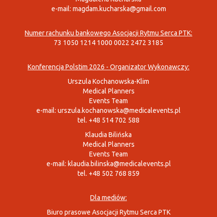
e-mail:
magdam.kucharska@gmail.com
Numer rachunku bankowego Asocjacji Rytmu Serca PTK:
73 1050 1214 1000 0022 2472 3185
Konferencja Polstim 2026 - Organizator Wykonawczy:
Urszula Kochanowska-Klim
Medical Planners
Events Team
e-mail:
urszula.kochanowska@medicalevents.pl
tel. +48 514 702 588
Klaudia Bilińska
Medical Planners
Events Team
e-mail:
klaudia.bilinska@medicalevents.pl
tel. +48 502 768 859
Dla mediów:
Biuro prasowe Asocjacji Rytmu Serca PTK