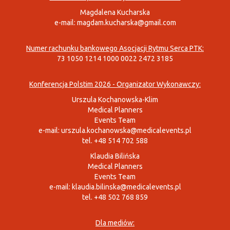
Magdalena Kucharska
e-mail:
magdam.kucharska@gmail.com
Numer rachunku bankowego Asocjacji Rytmu Serca PTK:
73 1050 1214 1000 0022 2472 3185
Konferencja Polstim 2026 - Organizator Wykonawczy:
Urszula Kochanowska-Klim
Medical Planners
Events Team
e-mail:
urszula.kochanowska@medicalevents.pl
tel. +48 514 702 588
Klaudia Bilińska
Medical Planners
Events Team
e-mail:
klaudia.bilinska@medicalevents.pl
tel. +48 502 768 859
Dla mediów: