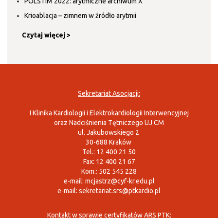
POLSTIM 2022: arytmiczne archiwum X
Krioablacja – zimnem w źródło arytmii
Czytaj więcej >
Sekretariat Asocjacji:
I Klinika Kardiologii i Elektrokardiologii Interwencyjnej
oraz Nadciśnienia Tętniczego UJ CM
ul. Jakubowskiego 2
30-688 Kraków
Tel.: 12 400 21 50
Fax: 12 400 21 67
Kom.: 502 545 228
e-mail:
mcjastrz@cyf-kr.edu.pl
e-mail:
sekretariat.srs@ptkardio.pl
Kontakt w sprawie certyfikatów ARS PTK: