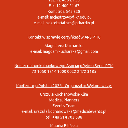
Tel.: 12 400 21 50
Fax: 12 400 21 67
Kom.: 502 545 228
e-mail:
mcjastrz@cyf-kr.edu.pl
e-mail:
sekretariat.srs@ptkardio.pl
Kontakt w sprawie certyfikatów ARS PTK:
Magdalena Kucharska
e-mail:
magdam.kucharska@gmail.com
Numer rachunku bankowego Asocjacji Rytmu Serca PTK:
73 1050 1214 1000 0022 2472 3185
Konferencja Polstim 2026 - Organizator Wykonawczy:
Urszula Kochanowska-Klim
Medical Planners
Events Team
e-mail:
urszula.kochanowska@medicalevents.pl
tel. +48 514 702 588
Klaudia Bilińska