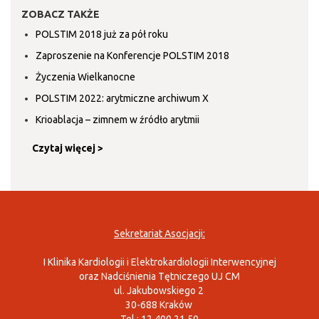
ZOBACZ TAKŻE
POLSTIM 2018 już za pół roku
Zaproszenie na Konferencje POLSTIM 2018
Życzenia Wielkanocne
POLSTIM 2022: arytmiczne archiwum X
Krioablacja – zimnem w źródło arytmii
Czytaj więcej >
Sekretariat Asocjacji:
I Klinika Kardiologii i Elektrokardiologii Interwencyjnej
oraz Nadciśnienia Tętniczego UJ CM
ul. Jakubowskiego 2
30-688 Kraków