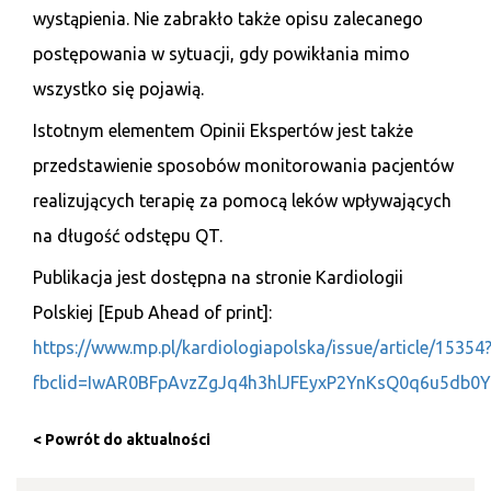
wystąpienia. Nie zabrakło także opisu zalecanego
postępowani
a w sytuacji, gdy powikłania mimo
wszystko się pojawią.
Istotnym elementem Opinii Ekspertów jest także
przedstawienie sposobów monitorowania pacjentów
realizujących terapię za pomocą leków wpływających
na długość odstępu QT.
Publikacja jest dostępna na stronie Kardiologii
Polskiej [Epub Ahead of print]:
https://www.mp.pl/kardiologiapolska/issue/article/15354
fbclid=IwAR0BFpAvzZgJq4h3hlJFEyxP2YnKsQ0q6u5db
< Powrót do aktualności