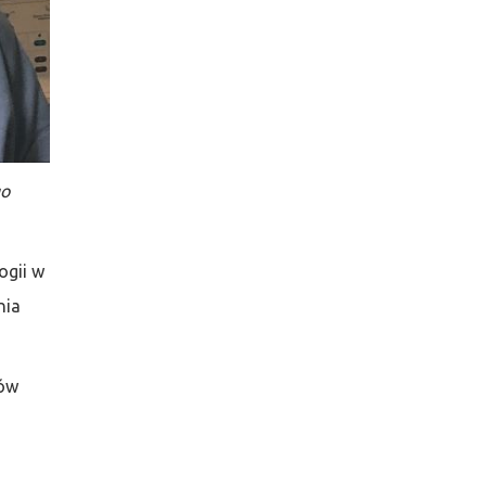
go
ogii w
nia
ków