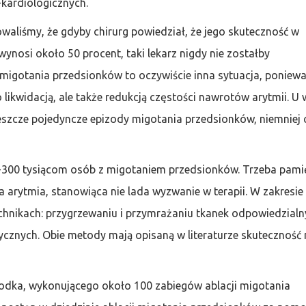
-kardiologicznych.
waliśmy, że gdyby chirurg powiedział, że jego skuteczność w
nosi około 50 procent, taki lekarz nigdy nie zostałby
migotania przedsionków to oczywiście inna sytuacja, poniew
o likwidacją, ale także redukcją częstości nawrotów arytmii. U 
jeszcze pojedyncze epizody migotania przedsionków, niemniej 
300 tysiącom osób z migotaniem przedsionków. Trzeba pami
 arytmia, stanowiąca nie lada wyzwanie w terapii. W zakresie
hnikach: przygrzewaniu i przymrażaniu tkanek odpowiedzialn
cznych. Obie metody mają opisaną w literaturze skuteczność 
środka, wykonującego około 100 zabiegów ablacji migotania