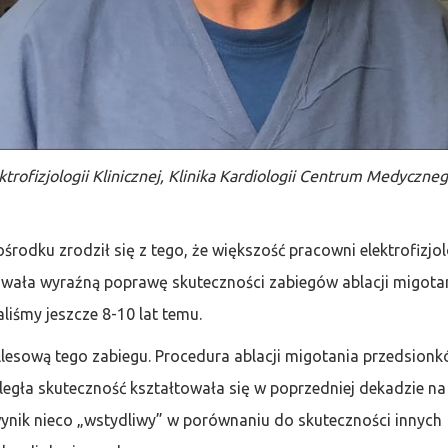
trofizjologii Klinicznej,
Klinika Kardiologii Centrum Medyczne
odku zrodził się z tego, że większość pracowni elektrofizjol
wowała wyraźną poprawę skuteczności zabiegów ablacji migota
iśmy jeszcze 8-10 lat temu.
llesową tego zabiegu. Procedura ablacji migotania przedsion
dległa skuteczność kształtowała się w poprzedniej dekadzie na
wynik nieco „wstydliwy” w porównaniu do skuteczności innych