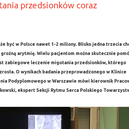
tania przedsionków coraz
 być w Polsce nawet 1-2 miliony. Blisko jedna trzecia ch
 groźną arytmię. Wielu pacjentom można skutecznie pomó
st zabiegowe leczenie migotania przedsionków, którego
 wzrosła. O wynikach badania przeprowadzonego w
Klinice
cenia Podyplomowego
w Warszawie mówi kierownik Praco
ułakowski, ekspert Sekcji Rytmu Serca Polskiego Towarzyst