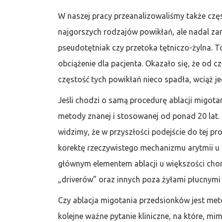
W naszej pracy przeanalizowaliśmy także cz
najgorszych rodzajów powikłań, ale nadal za
pseudotętniak czy przetoka tętniczo-żylna. T
obciążenie dla pacjenta. Okazało się, że o
częstość tych powikłań nieco spadła, wciąż je
Jeśli chodzi o samą procedurę ablacji migotan
metody znanej i stosowanej od ponad 20 lat.
widzimy, że w przyszłości podejście do tej p
korektę rzeczywistego mechanizmu arytmii u 
głównym elementem ablacji u większości chory
„driverów” oraz innych poza żyłami płucnymi
Czy ablacja migotania przedsionków jest met
kolejne ważne pytanie kliniczne, na które, m