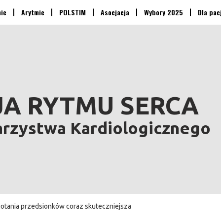
nie
Arytmie
POLSTIM
Asocjacja
Wybory 2025
Dla pac
A RYTMU SERCA
arzystwa Kardiologicznego
gotania przedsionków coraz skuteczniejsza