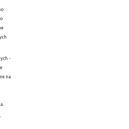
no
ko
ne
ych
nych -
ie
ane na
a.
o