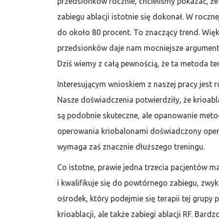
przedsionków rocznie, chcieliśmy pokazać, ż
zabiegu ablacji istotnie się dokonał. W rocz
do około 80 procent. To znaczący trend. Wię
przedsionków daje nam mocniejsze argumenty,
Dziś wiemy z całą pewnością, że ta metoda te
Interesującym wnioskiem z naszej pracy jest 
Nasze doświadczenia potwierdziły, że krioabla
są podobnie skuteczne, ale opanowanie metod
operowania kriobalonami doświadczony opera
wymaga zaś znacznie dłuższego treningu.
Co istotne, prawie jedna trzecia pacjentów
i kwalifikuje się do powtórnego zabiegu, z
ośrodek, który podejmie się terapii tej grupy
krioablacji, ale także zabiegi ablacji RF. Bard