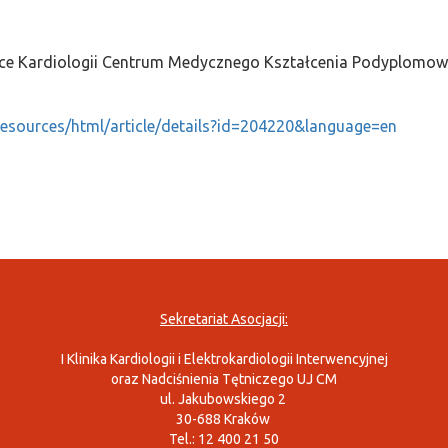
ice Kardiologii Centrum Medycznego Kształcenia Podyplomo
resources/html/article/details?id=204220&language=en
Sekretariat Asocjacji:
I Klinika Kardiologii i Elektrokardiologii Interwencyjnej
oraz Nadciśnienia Tętniczego UJ CM
ul. Jakubowskiego 2
30-688 Kraków
Tel.: 12 400 21 50