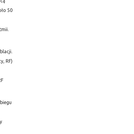
ocą
oło 50
mii.
lacji.
y, RF)
RF
abiegu
y