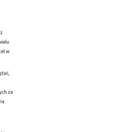
aż
wielu
cel w
ętać,
ych za
na