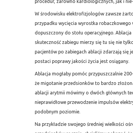
procedur, zarówno kardiologicznych, jak i nie
W środowisku elektrofizjologów zawsze żarto
przypadku wycięcia wyrostka robaczkowego wy
dopuszczony do stołu operacyjnego. Ablacja 
skuteczność zabiegu mierzy się tu się nie tylk
pacjentów po zabiegach ablacji zdarzają się 
postaci poprawy jakości życia jest osiągany.
Ablacja mogłaby pomóc przypuszczalnie 200-
że migotanie przedsionków to bardzo złożona
ablacji arytmii mówimy o dwóch głównych tec
nieprawidłowe przewodzenie impulsów elektry
podobnym poziomie.
Na przykładzie swojego średniej wielkości o