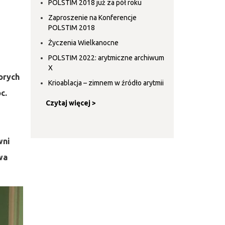
POLSTIM 2018 już za pół roku
Zaproszenie na Konferencje
POLSTIM 2018
Życzenia Wielkanocne
POLSTIM 2022: arytmiczne archiwum
X
orych
Krioablacja – zimnem w źródło arytmii
c.
Czytaj więcej >
wni
wa