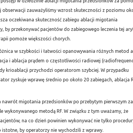
e postęp w dziedzinie ablacji migotania przedsionków za pom
nej obserwacji zauważyliśmy wzrost skuteczności z poziomu ok
ksza oczekiwana skuteczność zabiegu ablacji migotania
 by przekonywać pacjentów do zabiegowego leczenia tej aryt
rapii pomoże większości chorych.
różnica w szybkości i łatwości opanowywania różnych metod ab
cja i ablacja prądem o częstotliwości radiowej (radiofrequenc
y krioablacji przychodzi operatorom szybciej. W przypadku
tor zyskuje wprawę średnio po około 20 zabiegach, ablacja 
 ma nawrót migotania przedsionków po przebytym pierwszym z
wykle wykonywanego metodą RF. W związku z tym uważamy, że
 pacjentów, na co dzień powinien wykonywać nie tylko procedur
zo istotne, by operatorzy nie wychodzili z wprawy.