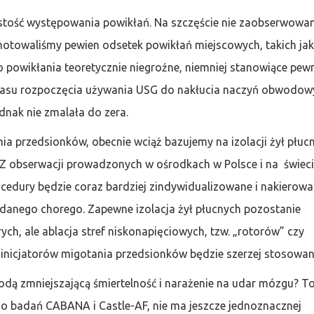
ęstość występowania powikłań. Na szczęście nie zaobserwowa
notowaliśmy pewien odsetek powikłań miejscowych, takich ja
o powikłania teoretycznie niegroźne, niemniej stanowiące pew
d czasu rozpoczęcia używania USG do nakłucia naczyń obwodow
dnak nie zmalała do zera.
ia przedsionków, obecnie wciąż bazujemy na izolacji żył płuc
 Z obserwacji prowadzonych w ośrodkach w Polsce i na świec
rocedury będzie coraz bardziej zindywidualizowane i nakierow
danego chorego. Zapewne izolacja żył płucnych pozostanie
ch, ale ablacja stref niskonapięciowych, tzw. „rotorów” czy
 inicjatorów migotania przedsionków będzie szerzej stosowan
odą zmniejszającą śmiertelność i narażenie na udar mózgu? T
imo badań CABANA i Castle-AF, nie ma jeszcze jednoznacznej