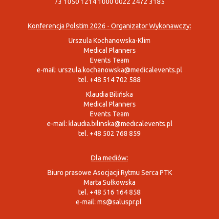
73 1050 1214 1000 0022 2472 3185
Konferencja Polstim 2026 - Organizator Wykonawczy:
Urszula Kochanowska-Klim
Medical Planners
Events Team
e-mail:
urszula.kochanowska@medicalevents.pl
tel. +48 514 702 588
Klaudia Bilińska
Medical Planners
Events Team
e-mail:
klaudia.bilinska@medicalevents.pl
tel. +48 502 768 859
Dla mediów:
Biuro prasowe Asocjacji Rytmu Serca PTK
Marta Sułkowska
tel. +48 516 164 858
e-mail:
ms@saluspr.pl