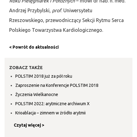
Roku Pielęgniarek i Położnych
– mówi dr hab. n. med.
Andrzej Przybylski,
prof
. Uniwersytetu
Rzeszowskiego, przewodniczący Sekcji Rytmu Serca
Polskiego Towarzystwa Kardiologicznego.
< Powrót do aktualności
ZOBACZ TAKŻE
POLSTIM 2018 już za pół roku
Zaproszenie na Konferencje POLSTIM 2018
Życzenia Wielkanocne
POLSTIM 2022: arytmiczne archiwum X
Krioablacja – zimnem w źródło arytmii
Czytaj więcej >