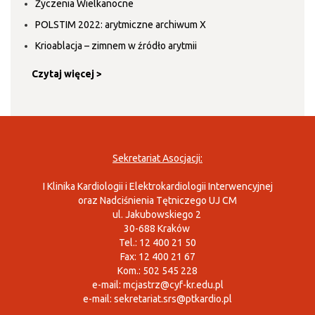
Życzenia Wielkanocne
POLSTIM 2022: arytmiczne archiwum X
Krioablacja – zimnem w źródło arytmii
Czytaj więcej >
Sekretariat Asocjacji:
I Klinika Kardiologii i Elektrokardiologii Interwencyjnej
oraz Nadciśnienia Tętniczego UJ CM
ul. Jakubowskiego 2
30-688 Kraków
Tel.: 12 400 21 50
Fax: 12 400 21 67
Kom.: 502 545 228
e-mail:
mcjastrz@cyf-kr.edu.pl
e-mail:
sekretariat.srs@ptkardio.pl