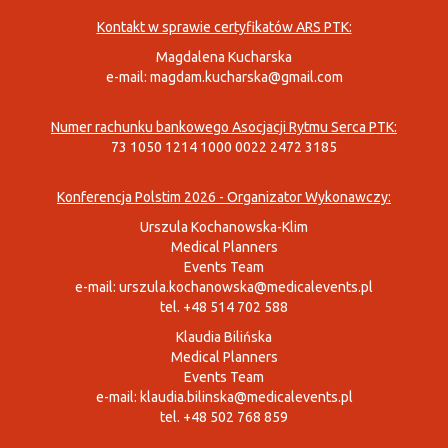
Kontakt w sprawie certyfikatów ARS PTK:
Magdalena Kucharska
e-mail:
magdam.kucharska@gmail.com
Numer rachunku bankowego Asocjacji Rytmu Serca PTK:
73 1050 1214 1000 0022 2472 3185
Konferencja Polstim 2026 - Organizator Wykonawczy:
Urszula Kochanowska-Klim
Medical Planners
Events Team
e-mail:
urszula.kochanowska@medicalevents.pl
tel. +48 514 702 588
Klaudia Bilińska
Medical Planners
Events Team
e-mail:
klaudia.bilinska@medicalevents.pl
tel. +48 502 768 859