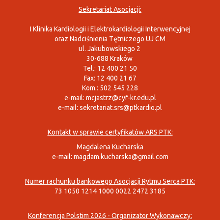
Sekretariat Asocjacji:
I Klinika Kardiologii i Elektrokardiologii Interwencyjnej
oraz Nadciśnienia Tętniczego UJ CM
ul. Jakubowskiego 2
30-688 Kraków
Tel.: 12 400 21 50
Fax: 12 400 21 67
Kom.: 502 545 228
e-mail:
mcjastrz@cyf-kr.edu.pl
e-mail:
sekretariat.srs@ptkardio.pl
Kontakt w sprawie certyfikatów ARS PTK:
Magdalena Kucharska
e-mail:
magdam.kucharska@gmail.com
Numer rachunku bankowego Asocjacji Rytmu Serca PTK:
73 1050 1214 1000 0022 2472 3185
Konferencja Polstim 2026 - Organizator Wykonawczy: