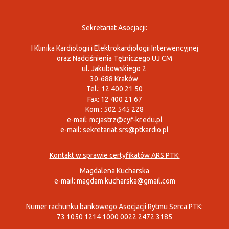
Sekretariat Asocjacji:
I Klinika Kardiologii i Elektrokardiologii Interwencyjnej
oraz Nadciśnienia Tętniczego UJ CM
ul. Jakubowskiego 2
30-688 Kraków
Tel.: 12 400 21 50
Fax: 12 400 21 67
Kom.: 502 545 228
e-mail:
mcjastrz@cyf-kr.edu.pl
e-mail:
sekretariat.srs@ptkardio.pl
Kontakt w sprawie certyfikatów ARS PTK:
Magdalena Kucharska
e-mail:
magdam.kucharska@gmail.com
Numer rachunku bankowego Asocjacji Rytmu Serca PTK:
73 1050 1214 1000 0022 2472 3185