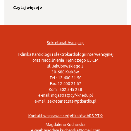
Czytaj więcej >
Sekretariat Asocjacji:
I Klinika Kardiologii i Elektrokardiologii Interwencyjnej
oraz Nadciśnienia Tętniczego UJ CM
ul. Jakubowskiego 2
30-688 Kraków
Tel.: 12 400 21 50
Fax: 12 400 21 67
Kom.: 502 545 228
e-mail:
mcjastrz@cyf-kr.edu.pl
e-mail:
sekretariat.srs@ptkardio.pl
Kontakt w sprawie certyfikatów ARS PTK:
Magdalena Kucharska
e-mail:
magdam.kucharska@gmail.com