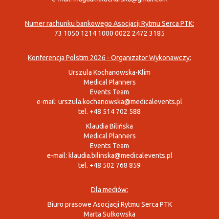
Numer rachunku bankowego Asocjacji Rytmu Serca PTK:
73 1050 1214 1000 0022 2472 3185
Konferencja Polstim 2026 - Organizator Wykonawczy:
Urszula Kochanowska-Klim
Medical Planners
Events Team
e-mail:
urszula.kochanowska@medicalevents.pl
tel. +48 514 702 588
Klaudia Bilińska
Medical Planners
Events Team
e-mail:
klaudia.bilinska@medicalevents.pl
tel. +48 502 768 859
Dla mediów:
Biuro prasowe Asocjacji Rytmu Serca PTK
Marta Sułkowska