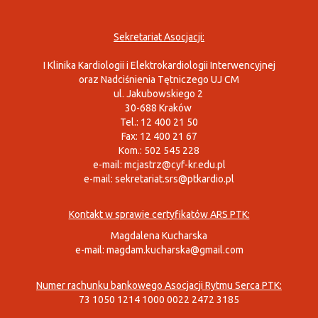
Sekretariat Asocjacji:
I Klinika Kardiologii i Elektrokardiologii Interwencyjnej
oraz Nadciśnienia Tętniczego UJ CM
ul. Jakubowskiego 2
30-688 Kraków
Tel.: 12 400 21 50
Fax: 12 400 21 67
Kom.: 502 545 228
e-mail:
mcjastrz@cyf-kr.edu.pl
e-mail:
sekretariat.srs@ptkardio.pl
Kontakt w sprawie certyfikatów ARS PTK:
Magdalena Kucharska
e-mail:
magdam.kucharska@gmail.com
Numer rachunku bankowego Asocjacji Rytmu Serca PTK:
73 1050 1214 1000 0022 2472 3185