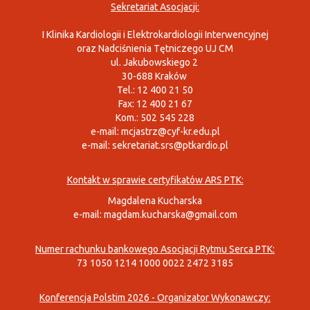
Sekretariat Asocjacji:
I Klinika Kardiologii i Elektrokardiologii Interwencyjnej
oraz Nadciśnienia Tętniczego UJ CM
ul. Jakubowskiego 2
30-688 Kraków
Tel.: 12 400 21 50
Fax: 12 400 21 67
Kom.: 502 545 228
e-mail:
mcjastrz@cyf-kr.edu.pl
e-mail:
sekretariat.srs@ptkardio.pl
Kontakt w sprawie certyfikatów ARS PTK:
Magdalena Kucharska
e-mail:
magdam.kucharska@gmail.com
Numer rachunku bankowego Asocjacji Rytmu Serca PTK:
73 1050 1214 1000 0022 2472 3185
Konferencja Polstim 2026 - Organizator Wykonawczy: