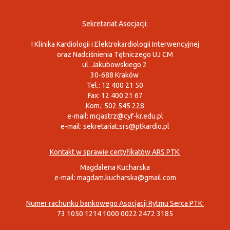
Sekretariat Asocjacji:
I Klinika Kardiologii i Elektrokardiologii Interwencyjnej
oraz Nadciśnienia Tętniczego UJ CM
ul. Jakubowskiego 2
30-688 Kraków
Tel.: 12 400 21 50
Fax: 12 400 21 67
Kom.: 502 545 228
e-mail:
mcjastrz@cyf-kr.edu.pl
e-mail:
sekretariat.srs@ptkardio.pl
Kontakt w sprawie certyfikatów ARS PTK:
Magdalena Kucharska
e-mail:
magdam.kucharska@gmail.com
Numer rachunku bankowego Asocjacji Rytmu Serca PTK:
73 1050 1214 1000 0022 2472 3185