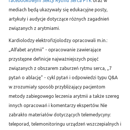
facebookowym Sekcji Rytmu Serca PTK
oraz w
mediach będą ukazywały się edukacyjne posty,
artykuły i audycje dotyczące różnych zagadnień
związanych z arytmiami.
Kardiolodzy elektrofizjolodzy opracowali m.in.:
„Alfabet arytmii” - opracowanie zawierające
przystępne definicje najważniejszych pojęć
związanych z obszarem zaburzeń rytmu serca, „7
pytań o ablację” - cykl pytań i odpowiedzi typu Q&A
w zrozumiały sposób przybliżający pacjentom
metody zabiegowego leczenia arytmii a także szereg
innych opracowań i komentarzy ekspertów. Nie
zabrakło materiałów dotyczących telemedycyny:
teleporad, telemonitoringu urządzeń wszczepialnych i