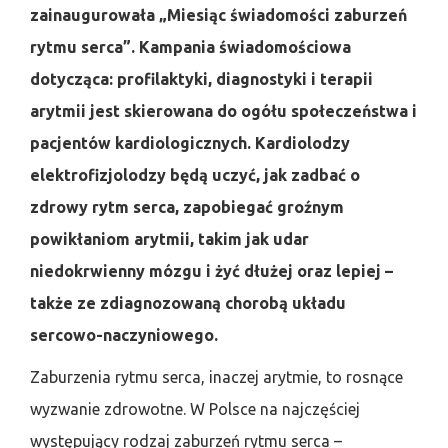
zainaugurowała „Miesiąc świadomości zaburzeń
rytmu serca”. Kampania świadomościowa
dotycząca: profilaktyki, diagnostyki i terapii
arytmii jest skierowana do ogółu społeczeństwa i
pacjentów kardiologicznych. Kardiolodzy
elektrofizjolodzy będą uczyć, jak zadbać o
zdrowy rytm serca, zapobiegać groźnym
powikłaniom arytmii, takim jak udar
niedokrwienny mózgu i żyć dłużej oraz lepiej –
także ze zdiagnozowaną chorobą układu
sercowo-naczyniowego.
Zaburzenia rytmu serca, inaczej arytmie, to rosnące
wyzwanie zdrowotne. W Polsce na najczęściej
występujący rodzaj zaburzeń rytmu serca –