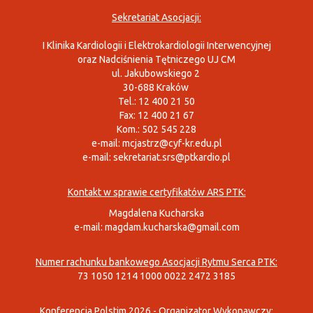
Sekretariat Asocjacji:
I Klinika Kardiologii i Elektrokardiologii Interwencyjnej
oraz Nadciśnienia Tętniczego UJ CM
ul. Jakubowskiego 2
30-688 Kraków
Tel.: 12 400 21 50
Fax: 12 400 21 67
Kom.: 502 545 228
e-mail:
mcjastrz@cyf-kr.edu.pl
e-mail:
sekretariat.srs@ptkardio.pl
Kontakt w sprawie certyfikatów ARS PTK:
Magdalena Kucharska
e-mail:
magdam.kucharska@gmail.com
Numer rachunku bankowego Asocjacji Rytmu Serca PTK:
73 1050 1214 1000 0022 2472 3185
Konferencja Polstim 2026 - Organizator Wykonawczy: