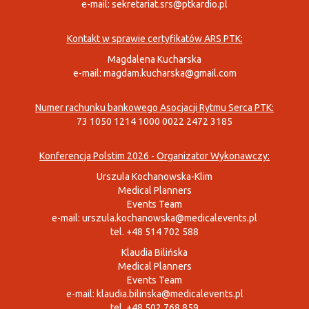
e-mail:
sekretariat.srs@ptkardio.pl
Kontakt w sprawie certyfikatów ARS PTK:
Magdalena Kucharska
e-mail:
magdam.kucharska@gmail.com
Numer rachunku bankowego Asocjacji Rytmu Serca PTK:
73 1050 1214 1000 0022 2472 3185
Konferencja Polstim 2026 - Organizator Wykonawczy:
Urszula Kochanowska-Klim
Medical Planners
Events Team
e-mail:
urszula.kochanowska@medicalevents.pl
tel. +48 514 702 588
Klaudia Bilińska
Medical Planners
Events Team
e-mail:
klaudia.bilinska@medicalevents.pl
tel. +48 502 768 859