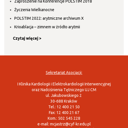
Zaproszenie na Konferencje POLSTIM 2018
Życzenia Wielkanocne
POLSTIM 2022: arytmiczne archiwum X
Krioablacja – zimnem w źródło arytmii
Czytaj więcej >
Sekretariat Asocjacji:
I Klinika Kardiologii i Elektrokardiologii Interwencyjnej
oraz Nadciśnienia Tętniczego UJ CM
ul. Jakubowskiego 2
30-688 Kraków
Tel.: 12 400 21 50
Fax: 12 400 21 67
Kom.: 502 545 228
e-mail:
mcjastrz@cyf-kr.edu.pl