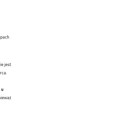
upach
e jest
rca.
u
nieważ