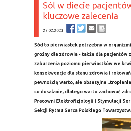
Sól w diecie pacjentó
kluczowe zalecenia
27.02.2023
Sód to pierwiastek potrzebny w organizmi
groźny dla zdrowia - także dla pacjentów 
zaburzenia poziomu pierwiastków we krwi
konsekwencje dla stanu zdrowia i rokowań n
pewnością warto, ale obsesyjne „tropieni
co dosalanie, dlatego warto zachować zdro
Pracowni Elektrofizjologii i Stymulacji S
Sekcji Rytmu Serca Polskiego Towarzystw