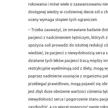
rokowania i mówi wiele o zaawansowaniu niew
dostępnej wiedzy w codziennej diecie sól u c
oceny wymaga stopień tych ograniczeń.
– Trzeba zauważyć, że omawiane badanie doty
pacjenci z nadciśnieniem tętniczym, których z
spożycia soli prowadzi do istotnej redukcji c
wiedzieć, że pacjenci z niewydolnością serca 
działanie tych leków pacjenci tracą między i
restrykcyjnie wyeliminują sód z diety, mogą wy
poprzez nadmierne usunięcie z organizmu po
przebiegać prawidłowo, mogą pojawić się ob
jest zbyt duże obniżenie wartości ciśnienia 
niewydolności serca i pogorszenie stanu pac
zaszkodzić, a co więcej pogorszyć swoje rok