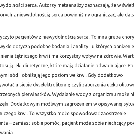
ydolności serca. Autorzy metaanalizy zaznaczają, że w świet
horych z niewydolnością serca powinniśmy ograniczać, ale dals
czyło pacjentów z niewydolnością serca. To inna grupa chory
wykle dotyczą podobne badania i analizy i u których obniżenie
iśnienia tętniczego krwi i ma korzystny wpływ na zdrowie. War
stosują leki diuretyczne, które mają działanie odwadniające. P
nnymi sód i obniżają jego poziom we krwi. Gdy dodatkowo
wołać u siebie dyselektrolitemię czyli zaburzenia elektrolitow
trzebnych pierwiastków. Wydalanie wody z organizmu może n
rzęki. Dodatkowym możliwym zagrożeniem w opisywanej sytua
tętniczego krwi. To wszystko może spowodować zaostrzenie
jenta – zamiast sobie pomóc, pacjent może sobie niechcący p
owania.