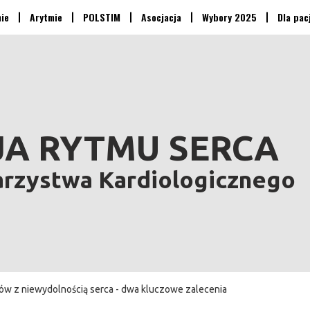
nie
Arytmie
POLSTIM
Asocjacja
Wybory 2025
Dla pac
A RYTMU SERCA
arzystwa Kardiologicznego
tów z niewydolnością serca - dwa kluczowe zalecenia