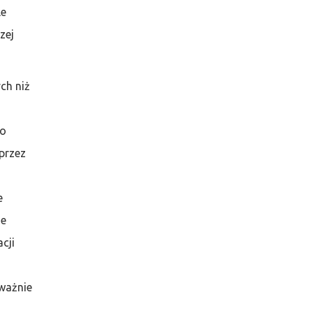
le
zej
ch niż
to
oprzez
e
ie
cji
oważnie