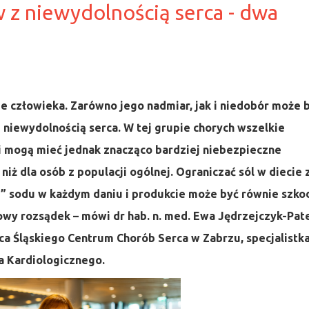
w z niewydolnością serca - dwa
e człowieka. Zarówno jego nadmiar, jak i niedobór może 
z niewydolnością serca. W tej grupie chorych wszelkie
 mogą mieć jednak znacząco bardziej niebezpieczne
iż dla osób z populacji ogólnej. Ograniczać sól w diecie 
e” sodu w każdym daniu i produkcie może być równie szko
wy rozsądek – mówi dr hab. n. med. Ewa Jędrzejczyk-Pate
erca Śląskiego Centrum Chorób Serca w Zabrzu, specjalistk
a Kardiologicznego.