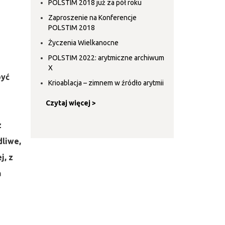
POLSTIM 2018 już za pół roku
Zaproszenie na Konferencje
POLSTIM 2018
Życzenia Wielkanocne
POLSTIM 2022: arytmiczne archiwum
X
być
Krioablacja – zimnem w źródło arytmii
Czytaj więcej >
z
dliwe,
j, z
a