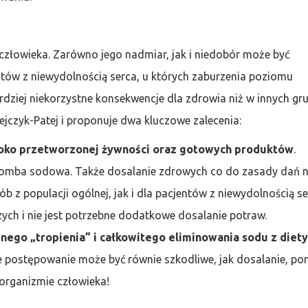
człowieka. Zarówno jego nadmiar, jak i niedobór może być
ntów z niewydolnością serca, u których zaburzenia poziomu
dziej niekorzystne konsekwencje dla zdrowia niż w innych gr
ejczyk-Patej i proponuje dwa kluczowe zalecenia:
soko przetworzonej żywności oraz gotowych produktów
.
bomba sodowa. Także dosalanie zdrowych co do zasady dań ni
b z populacji ogólnej, jak i dla pacjentów z niewydolnością se
ch i nie jest potrzebne dodatkowe dosalanie potraw.
nego „tropienia” i całkowitego eliminowania sodu z diety
e postępowanie może być równie szkodliwe, jak dosalanie, po
 organizmie człowieka!