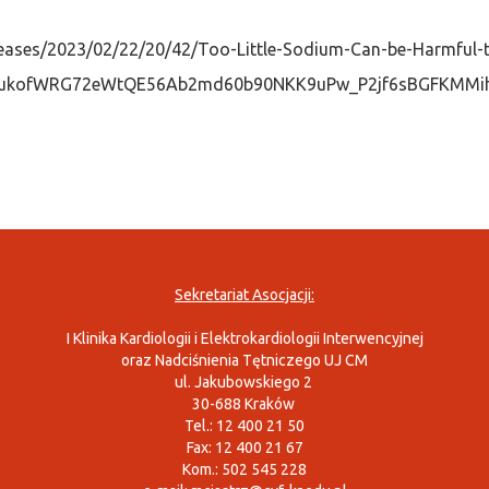
leases/2023/02/22/20/42/Too-Little-Sodium-Can-be-Harmful-
cY7AukofWRG72eWtQE56Ab2md60b90NKK9uPw_P2jf6sBGFKMMi
Sekretariat Asocjacji:
I Klinika Kardiologii i Elektrokardiologii Interwencyjnej
oraz Nadciśnienia Tętniczego UJ CM
ul. Jakubowskiego 2
30-688 Kraków
Tel.: 12 400 21 50
Fax: 12 400 21 67
Kom.: 502 545 228