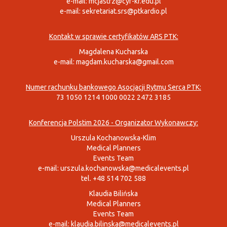
e-mail:
mcjastrz@cyf-kr.edu.pl
e-mail:
sekretariat.srs@ptkardio.pl
Kontakt w sprawie certyfikatów ARS PTK:
Magdalena Kucharska
e-mail:
magdam.kucharska@gmail.com
Numer rachunku bankowego Asocjacji Rytmu Serca PTK:
73 1050 1214 1000 0022 2472 3185
Konferencja Polstim 2026 - Organizator Wykonawczy:
Urszula Kochanowska-Klim
Medical Planners
Events Team
e-mail:
urszula.kochanowska@medicalevents.pl
tel. +48 514 702 588
Klaudia Bilińska
Medical Planners
Events Team
e-mail:
klaudia.bilinska@medicalevents.pl