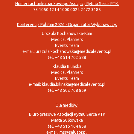
Numer rachunku bankowego Asocjacji Rytmu Serca PTK:
73 1050 1214 1000 0022 2472 3185
Konferencja Polstim 2026 - Organizator Wykonawczy:
Urszula Kochanowska-Klim
Medical Planners
Events Team
e-mail:
urszula.kochanowska@medicalevents.pl
tel. +48 514 702 588
Klaudia Bilińska
Medical Planners
Events Team
e-mail:
klaudia.bilinska@medicalevents.pl
tel. +48 502 768 859
Dla mediów:
Biuro prasowe Asocjacji Rytmu Serca PTK
Marta Sułkowska
tel. +48 516 164 858
e-mail:
ms@saluspr.pl