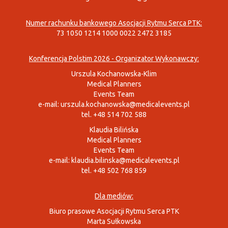
Numer rachunku bankowego Asocjacji Rytmu Serca PTK:
73 1050 1214 1000 0022 2472 3185
Konferencja Polstim 2026 - Organizator Wykonawczy:
Urszula Kochanowska-Klim
Medical Planners
Events Team
e-mail:
urszula.kochanowska@medicalevents.pl
tel. +48 514 702 588
Klaudia Bilińska
Medical Planners
Events Team
e-mail:
klaudia.bilinska@medicalevents.pl
tel. +48 502 768 859
Dla mediów:
Biuro prasowe Asocjacji Rytmu Serca PTK
Marta Sułkowska