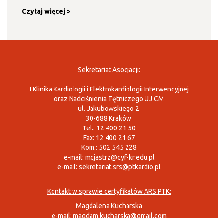
Czytaj więcej >
Sekretariat Asocjacji:
I Klinika Kardiologii i Elektrokardiologii Interwencyjnej
oraz Nadciśnienia Tętniczego UJ CM
ul. Jakubowskiego 2
30-688 Kraków
Tel.: 12 400 21 50
Fax: 12 400 21 67
Kom.: 502 545 228
e-mail:
mcjastrz@cyf-kr.edu.pl
e-mail:
sekretariat.srs@ptkardio.pl
Kontakt w sprawie certyfikatów ARS PTK:
Magdalena Kucharska
e-mail:
magdam.kucharska@gmail.com