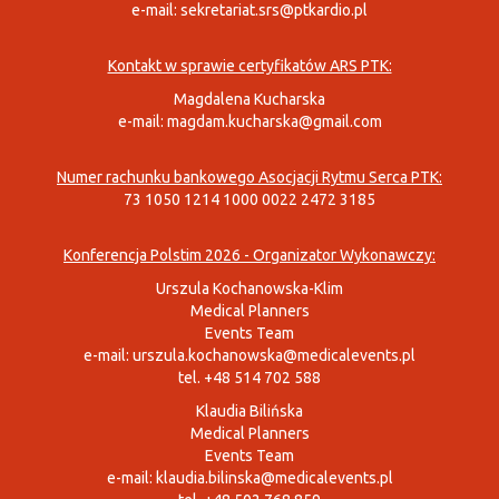
e-mail:
sekretariat.srs@ptkardio.pl
Kontakt w sprawie certyfikatów ARS PTK:
Magdalena Kucharska
e-mail:
magdam.kucharska@gmail.com
Numer rachunku bankowego Asocjacji Rytmu Serca PTK:
73 1050 1214 1000 0022 2472 3185
Konferencja Polstim 2026 - Organizator Wykonawczy:
Urszula Kochanowska-Klim
Medical Planners
Events Team
e-mail:
urszula.kochanowska@medicalevents.pl
tel. +48 514 702 588
Klaudia Bilińska
Medical Planners
Events Team
e-mail:
klaudia.bilinska@medicalevents.pl