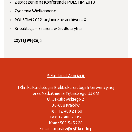
Zaproszenie na Konferencje POLSTIM 2018
Życzenia Wielkanocne
POLSTIM 2022: arytmiczne archiwum X
Krioablacja – zimnem w źródło arytmii
Czytaj więcej >
Sekretariat Asocjacji:
I Klinika Kardiologii i Elektrokardiologii Interwencyjnej
oraz Nadciśnienia Tętniczego UJ CM
ul. Jakubowskiego 2
30-688 Kraków
Tel.: 12 400 21 50
Fax: 12 400 21 67
Kom.: 502 545 228
e-mail:
mcjastrz@cyf-kr.edu.pl