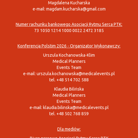
Magdalena Kucharska
e-mail:
magdam.kucharska@gmail.com
Numer rachunku bankowego Asocjacji Rytmu Serca PTK:
73 1050 1214 1000 0022 2472 3185
Konferencja Polstim 2026 - Organizator Wykonawczy:
Urszula Kochanowska-Klim
Medical Planners
Events Team
e-mail:
urszula.kochanowska@medicalevents.pl
tel. +48 514 702 588
Klaudia Bilińska
Medical Planners
Events Team
e-mail:
klaudia.bilinska@medicalevents.pl
tel. +48 502 768 859
Dla mediów: