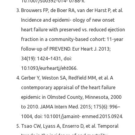
10.1007/s00392-014- 0788-x.
Brouwers FP, de Boer RA, van der Harst P, et al.
Incidence and epidemi- ology of new onset
heart failure with preserved vs. reduced ejection
fraction in a community-based cohort: 11-year
follow-up of PREVEND. Eur Heart J. 2013;
34(19): 1424–1431, doi:
10.1093/eurheartj/eht066.
Gerber Y, Weston SA, Redfield MM, et al. A
contemporary appraisal of the heart failure
epidemic in Olmsted County, Minnesota, 2000
to 2010. JAMA Intern Med. 2015; 175(6): 996–
1004, doi: 10.1001/jamaint- ernmed.2015.0924.
Tsao CW, Lyass A, Enserro D, et al. Temporal