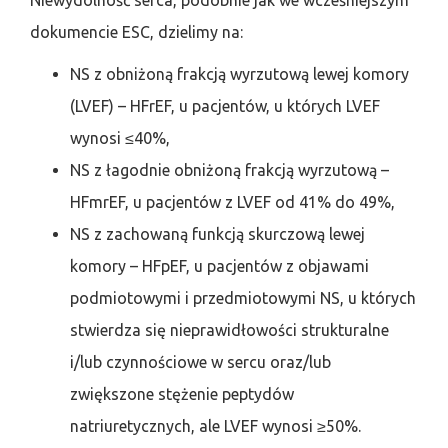
Niewydolność serca, podobnie jak we wcześniejszym
dokumencie ESC, dzielimy na:
NS z obniżoną frakcją wyrzutową lewej komory
(LVEF) – HFrEF, u pacjentów, u których LVEF
wynosi ≤40%,
NS z łagodnie obniżoną frakcją wyrzutową –
HFmrEF, u pacjentów z LVEF od 41% do 49%,
NS z zachowaną funkcją skurczową lewej
komory – HFpEF, u pacjentów z objawami
podmiotowymi i przedmiotowymi NS, u których
stwierdza się nieprawidłowości strukturalne
i/lub czynnościowe w sercu oraz/lub
zwiększone stężenie peptydów
natriuretycznych, ale LVEF wynosi ≥50%.