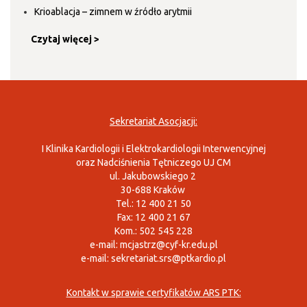
Krioablacja – zimnem w źródło arytmii
Czytaj więcej >
Sekretariat Asocjacji:
I Klinika Kardiologii i Elektrokardiologii Interwencyjnej
oraz Nadciśnienia Tętniczego UJ CM
ul. Jakubowskiego 2
30-688 Kraków
Tel.: 12 400 21 50
Fax: 12 400 21 67
Kom.: 502 545 228
e-mail:
mcjastrz@cyf-kr.edu.pl
e-mail:
sekretariat.srs@ptkardio.pl
Kontakt w sprawie certyfikatów ARS PTK: