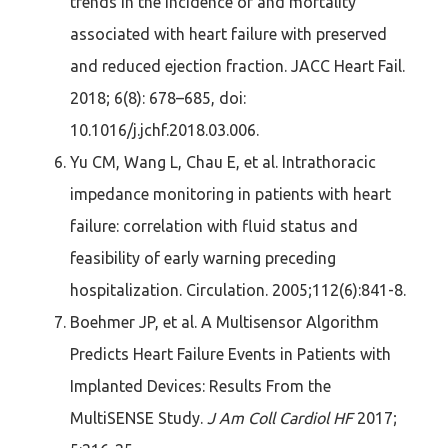
trends in the incidence of and mortality
associated with heart failure with preserved
and reduced ejection fraction. JACC Heart Fail.
2018; 6(8): 678–685, doi:
10.1016/j.jchf.2018.03.006.
Yu CM, Wang L, Chau E, et al. Intrathoracic
impedance monitoring in patients with heart
failure: correlation with fluid status and
feasibility of early warning preceding
hospitalization. Circulation. 2005;112(6):841-8.
Boehmer JP, et al. A Multisensor Algorithm
Predicts Heart Failure Events in Patients with
Implanted Devices: Results From the
MultiSENSE Study.
J Am Coll Cardiol HF
2017;