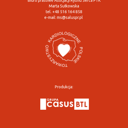
Biuro prasowe Asocjacji Rytmu Serca PTK
Marta Sułkowska
tel. +48 516 164 858
e-mail:
ms@saluspr.pl
Produkcja: