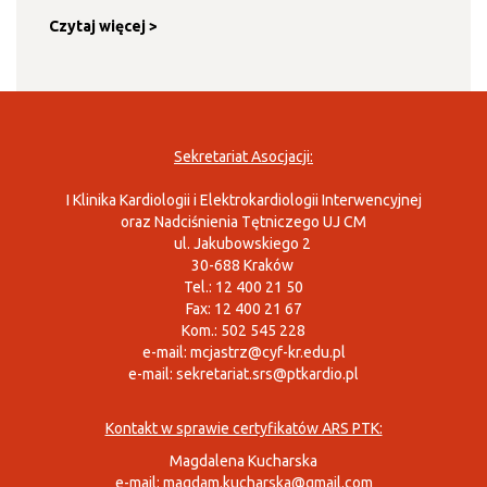
Czytaj więcej >
Sekretariat Asocjacji:
I Klinika Kardiologii i Elektrokardiologii Interwencyjnej
oraz Nadciśnienia Tętniczego UJ CM
ul. Jakubowskiego 2
30-688 Kraków
Tel.: 12 400 21 50
Fax: 12 400 21 67
Kom.: 502 545 228
e-mail:
mcjastrz@cyf-kr.edu.pl
e-mail:
sekretariat.srs@ptkardio.pl
Kontakt w sprawie certyfikatów ARS PTK:
Magdalena Kucharska
e-mail:
magdam.kucharska@gmail.com