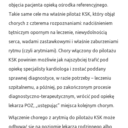
objęcia pacjenta opieką ośrodka referencyjnego.
Takie same cele ma właśnie pilotaż KSK, który objął
chorych z czterema rozpoznaniami: nadciśnieniem
tętniczym opornym na leczenie, niewydolnością
serca, wadami zastawkowymi i właśnie zaburzeniami
rytmu (czyli arytmiami). Chory włączony do pilotażu
KSK powinien możliwie jak najszybciej trafić pod
opiekę specjalisty kardiologa i zostać poddany
sprawnej diagnostyce, w razie potrzeby – leczeniu
szpitalnemu, a później, po zakończonym procesie
diagnostyczno-terapeutycznym, wrócić pod opiekę
lekarza POZ, „ustępując” miejsca kolejnym chorym.
Włączenie chorego z arytmią do pilotażu KSK może
odbywać się na poziomie lekarza rodzinnego albo