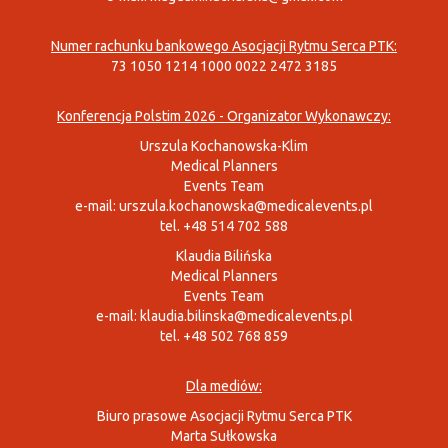
Numer rachunku bankowego Asocjacji Rytmu Serca PTK:
73 1050 1214 1000 0022 2472 3185
Konferencja Polstim 2026 - Organizator Wykonawczy:
Urszula Kochanowska-Klim
Medical Planners
Events Team
e-mail:
urszula.kochanowska@medicalevents.pl
tel. +48 514 702 588
Klaudia Bilińska
Medical Planners
Events Team
e-mail:
klaudia.bilinska@medicalevents.pl
tel. +48 502 768 859
Dla mediów:
Biuro prasowe Asocjacji Rytmu Serca PTK
Marta Sułkowska