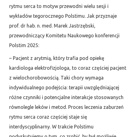
rytmu serca to motyw przewodni wielu sesji i
wykładów tegorocznego Polstimu. Jak przyznaje
prof. dr hab. n. med. Marek Jastrzębski,
przewodniczący Komitetu Naukowego konferencji
Polstim 2025:
– Pacjent z arytmią, który trafia pod opiekę
kardiologa elektrofizjologa, to coraz częściej pacjent
z wielochorobowością. Taki chory wymaga
indywidualnego podejścia: terapii uwzględniającej
różne czynniki i potencjalne interakcje stosowanych
równolegle leków i metod. Proces leczenia zaburzeń
rytmu serca coraz częściej staje się
interdyscyplinarny. W trakcie Polstimu
podyskutujemy o tym, co zrobić, by był możliwie