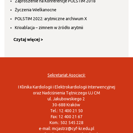
Zaproszenie na Konferencje POLSTIM 2018
Życzenia Wielkanocne
POLSTIM 2022: arytmiczne archiwum X
Krioablacja – zimnem w źródło arytmii
Czytaj więcej >
Sekretariat Asocjacji:
I Klinika Kardiologii i Elektrokardiologii Interwencyjnej
oraz Nadciśnienia Tętniczego UJ CM
ul. Jakubowskiego 2
30-688 Kraków
Tel.: 12 400 21 50
Fax: 12 400 21 67
Kom.: 502 545 228
e-mail:
mcjastrz@cyf-kr.edu.pl