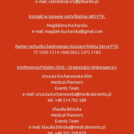
e-mail:
sekretariat.srs@ptkardio.pl
Kontakt w sprawie certyfikatów ARS PTK:
Magdalena Kucharska
e-mail:
magdam.kucharska@gmail.com
Numer rachunku bankowego Asocjacji Rytmu Serca PTK:
73 1050 1214 1000 0022 2472 3185
Konferencja Polstim 2026 - Organizator Wykonawczy:
Urszula Kochanowska-Klim
Medical Planners
Events Team
e-mail:
urszula.kochanowska@medicalevents.pl
tel. +48 514 702 588
Klaudia Bilińska
Medical Planners
Events Team
e-mail:
klaudia.bilinska@medicalevents.pl
tel. +48 502 768 859