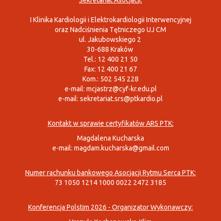
Sekretariat Asocjacji:
I Klinika Kardiologii i Elektrokardiologii Interwencyjnej
oraz Nadciśnienia Tętniczego UJ CM
ul. Jakubowskiego 2
30-688 Kraków
Tel.: 12 400 21 50
Fax: 12 400 21 67
Kom.: 502 545 228
e-mail:
mcjastrz@cyf-kr.edu.pl
e-mail:
sekretariat.srs@ptkardio.pl
Kontakt w sprawie certyfikatów ARS PTK:
Magdalena Kucharska
e-mail:
magdam.kucharska@gmail.com
Numer rachunku bankowego Asocjacji Rytmu Serca PTK:
73 1050 1214 1000 0022 2472 3185
Konferencja Polstim 2026 - Organizator Wykonawczy: