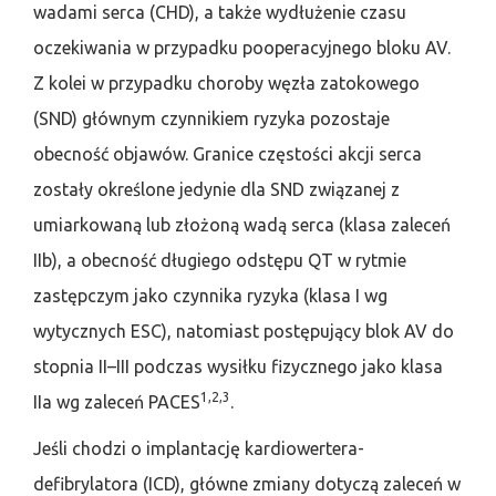
wadami serca (CHD), a także wydłużenie czasu
oczekiwania w przypadku pooperacyjnego bloku AV.
Z kolei w przypadku choroby węzła zatokowego
(SND) głównym czynnikiem ryzyka pozostaje
obecność objawów. Granice częstości akcji serca
zostały określone jedynie dla SND związanej z
umiarkowaną lub złożoną wadą serca (klasa zaleceń
IIb), a obecność długiego odstępu QT w rytmie
zastępczym jako czynnika ryzyka (klasa I wg
wytycznych ESC), natomiast postępujący blok AV do
stopnia II–III podczas wysiłku fizycznego jako klasa
1,2,3
IIa wg zaleceń PACES
.
Jeśli chodzi o implantację kardiowertera-
defibrylatora (ICD), główne zmiany dotyczą zaleceń w