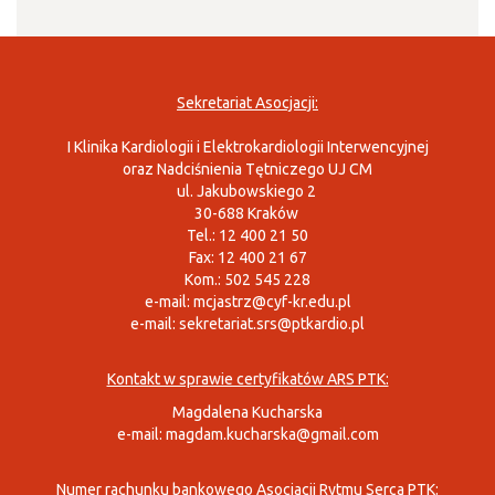
Sekretariat Asocjacji:
I Klinika Kardiologii i Elektrokardiologii Interwencyjnej
oraz Nadciśnienia Tętniczego UJ CM
ul. Jakubowskiego 2
30-688 Kraków
Tel.: 12 400 21 50
Fax: 12 400 21 67
Kom.: 502 545 228
e-mail:
mcjastrz@cyf-kr.edu.pl
e-mail:
sekretariat.srs@ptkardio.pl
Kontakt w sprawie certyfikatów ARS PTK:
Magdalena Kucharska
e-mail:
magdam.kucharska@gmail.com
Numer rachunku bankowego Asocjacji Rytmu Serca PTK: