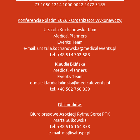
73 1050 1214 1000 0022 2472 3185
Konferencja Polstim 2026 - Organizator Wykonawczy:
Urszula Kochanowska-Klim
Medical Planners
Events Team
e-mail:
urszula.kochanowska@medicalevents.pl
tel. +48 514 702 588
Klaudia Bilińska
Medical Planners
Events Team
e-mail:
klaudia.bilinska@medicalevents.pl
tel. +48 502 768 859
Dla mediów:
Biuro prasowe Asocjacji Rytmu Serca PTK
Marta Sułkowska
tel. +48 516 164 858
e-mail:
ms@saluspr.pl