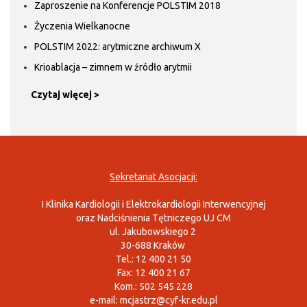
Zaproszenie na Konferencje POLSTIM 2018
Życzenia Wielkanocne
POLSTIM 2022: arytmiczne archiwum X
Krioablacja – zimnem w źródło arytmii
Czytaj więcej >
Sekretariat Asocjacji:
I Klinika Kardiologii i Elektrokardiologii Interwencyjnej
oraz Nadciśnienia Tętniczego UJ CM
ul. Jakubowskiego 2
30-688 Kraków
Tel.: 12 400 21 50
Fax: 12 400 21 67
Kom.: 502 545 228
e-mail:
mcjastrz@cyf-kr.edu.pl