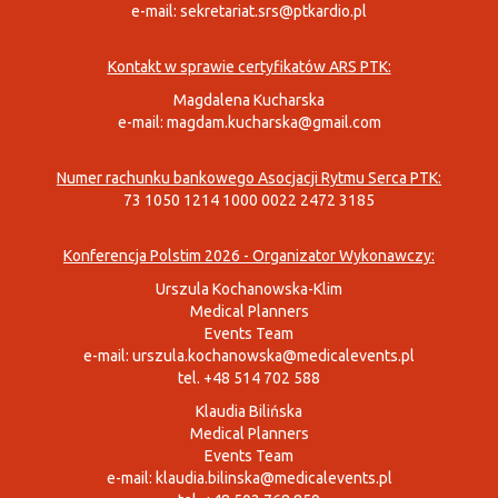
e-mail:
sekretariat.srs@ptkardio.pl
Kontakt w sprawie certyfikatów ARS PTK:
Magdalena Kucharska
e-mail:
magdam.kucharska@gmail.com
Numer rachunku bankowego Asocjacji Rytmu Serca PTK:
73 1050 1214 1000 0022 2472 3185
Konferencja Polstim 2026 - Organizator Wykonawczy:
Urszula Kochanowska-Klim
Medical Planners
Events Team
e-mail:
urszula.kochanowska@medicalevents.pl
tel. +48 514 702 588
Klaudia Bilińska
Medical Planners
Events Team
e-mail:
klaudia.bilinska@medicalevents.pl