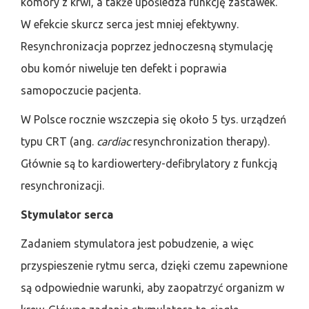
komory z krwi, a także upośledza funkcję zastawek.
W efekcie skurcz serca jest mniej efektywny.
Resynchronizacja poprzez jednoczesną stymulację
obu komór niweluje ten defekt i poprawia
samopoczucie pacjenta.
W Polsce rocznie wszczepia się około 5 tys. urządzeń
typu CRT (ang.
cardiac
resynchronization therapy).
Głównie są to kardiowertery-defibrylatory z funkcją
resynchronizacji.
Stymulator serca
Zadaniem stymulatora jest pobudzenie, a więc
przyspieszenie rytmu serca, dzięki czemu zapewnione
są odpowiednie warunki, aby zaopatrzyć organizm w