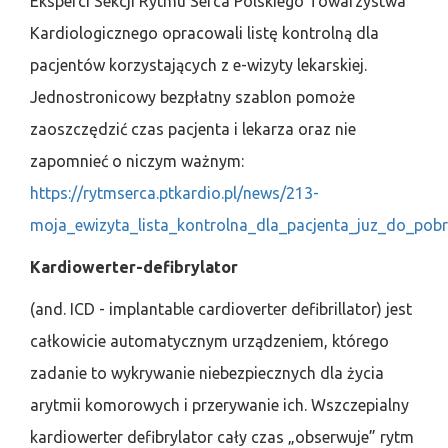
Eksperci Sekcji Rytmu Serca Polskiego Towarzystwa
Kardiologicznego opracowali listę kontrolną dla
pacjentów korzystających z e-wizyty lekarskiej.
Jednostronicowy bezpłatny szablon pomoże
zaoszczędzić czas pacjenta i lekarza oraz nie
zapomnieć o niczym ważnym:
https://rytmserca.ptkardio.pl/news/213-
moja_ewizyta_lista_kontrolna_dla_pacjenta_juz_do_pobr
Kardiowerter-defibrylator
(and. ICD - implantable cardioverter defibrillator) jest
całkowicie automatycznym urządzeniem, którego
zadanie to wykrywanie niebezpiecznych dla życia
arytmii komorowych i przerywanie ich. Wszczepialny
kardiowerter defibrylator cały czas „obserwuje” rytm