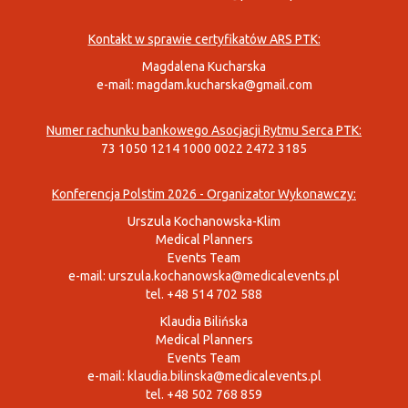
Kontakt w sprawie certyfikatów ARS PTK:
Magdalena Kucharska
e-mail:
magdam.kucharska@gmail.com
Numer rachunku bankowego Asocjacji Rytmu Serca PTK:
73 1050 1214 1000 0022 2472 3185
Konferencja Polstim 2026 - Organizator Wykonawczy:
Urszula Kochanowska-Klim
Medical Planners
Events Team
e-mail:
urszula.kochanowska@medicalevents.pl
tel. +48 514 702 588
Klaudia Bilińska
Medical Planners
Events Team
e-mail:
klaudia.bilinska@medicalevents.pl
tel. +48 502 768 859