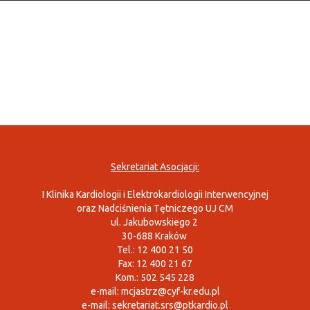
Sekretariat Asocjacji:
I Klinika Kardiologii i Elektrokardiologii Interwencyjnej
oraz Nadciśnienia Tętniczego UJ CM
ul. Jakubowskiego 2
30-688 Kraków
Tel.: 12 400 21 50
Fax: 12 400 21 67
Kom.: 502 545 228
e-mail:
mcjastrz@cyf-kr.edu.pl
e-mail:
sekretariat.srs@ptkardio.pl