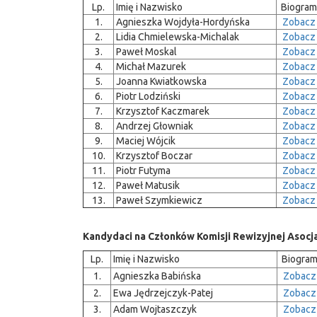
Lp.
Imię i Nazwisko
Biogram
1.
Agnieszka Wojdyła-Hordyńska
Zobacz
2.
Lidia Chmielewska-Michalak
Zobacz
3.
Paweł Moskal
Zobacz
4.
Michał Mazurek
Zobacz
5.
Joanna Kwiatkowska
Zobacz
6.
Piotr Lodziński
Zobacz
7.
Krzysztof Kaczmarek
Zobacz
8.
Andrzej Głowniak
Zobacz
9.
Maciej Wójcik
Zobacz
10.
Krzysztof Boczar
Zobacz
11.
Piotr Futyma
Zobacz
12.
Paweł Matusik
Zobacz
13.
Paweł Szymkiewicz
Zobacz
Kandydaci na Członków Komisji Rewizyjnej Asocj
Lp.
Imię i Nazwisko
Biogra
1.
Agnieszka Babińska
Zobacz
2.
Ewa Jędrzejczyk-Patej
Zobacz
3.
Adam Wojtaszczyk
Zobacz