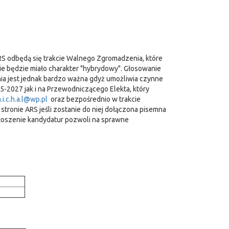
S odbędą się trakcie Walnego Zgromadzenia, które
ie będzie miało charakter "hybrydowy". Głosowanie
a jest jednak bardzo ważna gdyż umożliwia czynne
25-2027 jak i na Przewodniczącego Elekta, który
.i.c.h.a.l@wp.pl
oraz bezpośrednio w trakcie
ronie ARS jeśli zostanie do niej dołączona pisemna
głoszenie kandydatur pozwoli na sprawne