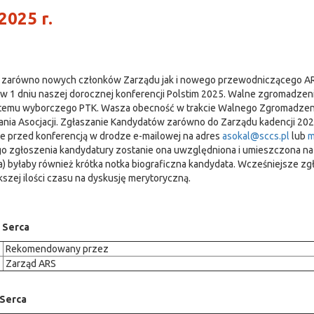
2025 r.
ry zarówno nowych członków Zarządu jak i nowego przewodniczącego AR
 w 1 dniu naszej dorocznej konferencji Polstim 2025. Walne zgromadzen
stemu wyborczego PTK. Wasza obecność w trakcie Walnego Zgromadzeni
ałania Asocjacji. Zgłaszanie Kandydatów zarówno do Zarządu kadencji 20
e przed konferencją w drodze e-mailowej na adres
asokal@sccs.pl
lub
m
głoszenia kandydatury zostanie ona uwzględniona i umieszczona na st
) byłaby również krótka notka biograficzna kandydata. Wcześniejsze z
ej ilości czasu na dyskusję merytoryczną.
 Serca
Rekomendowany przez
Zarząd ARS
 Serca