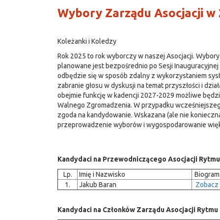
Wybory Zarządu Asocjacji w 
Koleżanki i Koledzy
Rok 2025 to rok wyborczy w naszej Asocjacji. Wybo
planowane jest bezpośrednio po Sesji Inauguracyjnej
odbędzie się w sposób zdalny z wykorzystaniem sy
zabranie głosu w dyskusji na temat przyszłości i dzi
obejmie funkcję w kadencji 2027-2029 możliwe będzi
Walnego Zgromadzenia. W przypadku wcześniejszego z
zgoda na kandydowanie. Wskazana (ale nie konieczna
przeprowadzenie wyborów i wygospodarowanie większ
Kandydaci na Przewodniczącego Asocjacji Rytmu
Lp.
Imię i Nazwisko
Biogram
1.
Jakub Baran
Zobacz
Kandydaci na Członków Zarządu Asocjacji Rytmu